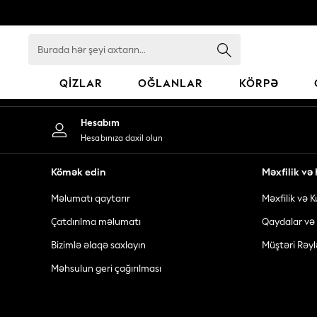
An error occurred on client
Burada
hər
şeyi
QIZLAR
OĞLANLAR
KÖRPƏ
axtarın...
GIRLS
Hesabım
New In
Hesabınıza daxil olun
98 - 110cm
116 - 134cm
Kömək edin
Məxfilik v
140 - 174cm
Məlumatı qaytarır
Məxfilik və K
All Clothing
Coats & Jackets
Çatdırılma məlumatı
Qaydalar və 
Dresses
Bizimlə əlaqə saxlayın
Müştəri Rəyl
Dungarees
Məhsulun geri çağırılması
Jeans
Jumpsuits & Playsuits
Knitwear