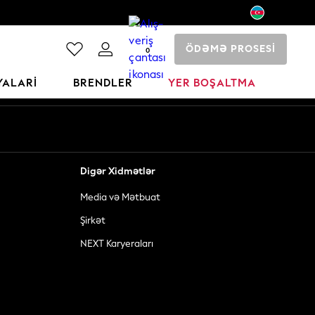
ÖDƏMƏ PROSESİ
0
YALARI
BRENDLER
YER BOŞALTMA
Digər Xidmətlər
Media və Mətbuat
Şirkət
NEXT Karyeraları