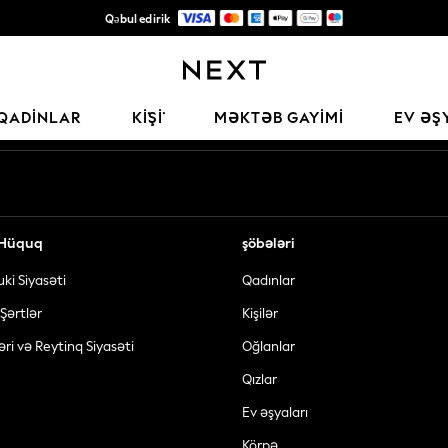
Qəbul edirik
Keyfiyyətli moda üçün etibarlı qlobal pərakəndə satış şirkəti
Sosial şəbəkələrimiz
QADINLAR
KİŞİ
MƏKTƏB GAYIMI
EV ƏŞ
ə Hüquq
şöbələri
uki Siyasəti
Qadınlar
Şərtlər
Kişilər
əri və Reytinq Siyasəti
Oğlanlar
Qızlar
Ev əşyaları
Körpə