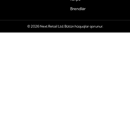
Brendlər
© 2026 Next Retail Ltd. Bütün hüquqlar qorunur.