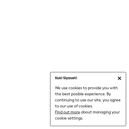
Jumpsuits & Playsuits
Knitwear
Nightwear & Pyjamas
Loungewear
Occasionwear
Sets & Outfits
Shirts & Blouses
Shorts & Skirts
Sportswear
Sweatshirts & Hoodies
Swimwear
Kuki Siyasəti
T-Shirts
We use cookies to provide you with
Tops
the best posible experience. By
Trousers & Leggings
continuing to use our site, you agree
Vests
to our use of cookies.
Trending: Top & Short Sets
Find out more
about managing your
Trending: Clogs
cookie settings.
Toy Story