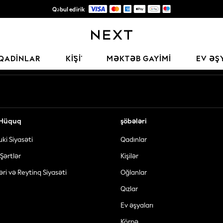
Qəbul edirik
Keyfiyyətli moda üçün etibarlı qlobal pərakəndə satış şirkəti
Sosial şəbəkələrimiz
QADINLAR
KİŞİ
MƏKTƏB GAYIMI
EV ƏŞ
ə Hüquq
şöbələri
uki Siyasəti
Qadınlar
Şərtlər
Kişilər
əri və Reytinq Siyasəti
Oğlanlar
Qızlar
Ev əşyaları
Körpə