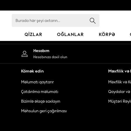
An error occurred on client
Burada
hər
şeyi
QIZLAR
OĞLANLAR
KÖRPƏ
axtarın...
GIRLS
Hesabım
New In
Hesabınıza daxil olun
98 - 110cm
116 - 134cm
Kömək edin
Məxfilik v
140 - 174cm
Məlumatı qaytarır
Məxfilik və K
All Clothing
Coats & Jackets
Çatdırılma məlumatı
Qaydalar və 
Dresses
Bizimlə əlaqə saxlayın
Müştəri Rəyl
Dungarees
Məhsulun geri çağırılması
Jeans
Jumpsuits & Playsuits
Knitwear