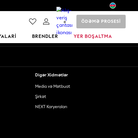
ÖDƏMƏ PROSESİ
0
YALARI
BRENDLER
YER BOŞALTMA
Digər Xidmətlər
Media və Mətbuat
Şirkət
NEXT Karyeraları