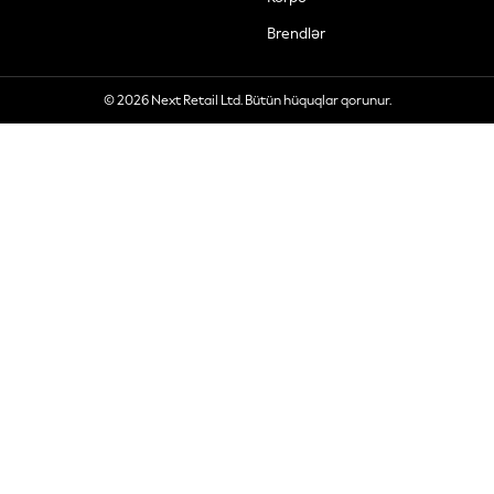
Brendlər
© 2026 Next Retail Ltd. Bütün hüquqlar qorunur.