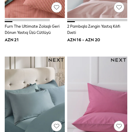
Disney
Marvel
Minecraft
Sneakers
Furn The Ultimate Zolaqlı Geri
2 Pambıqla Zəngin Yastıq Kılıfı
Hoodies & Sweatshirts
T-Shirts & Polo Shirts
Dönən Yastıq Üzü Cütlüyü
Dəsti
Jackets
AZN 21
AZN 16 - AZN 20
Joggers & Shorts
Shop All
Next
adidas
Baker By Ted Baker
Nike
Vanilla Underground
JoJo Maman Bebe
Character
Joules
Shop All
Sliders
Wellies
BABY
50-56cm
56-62cm