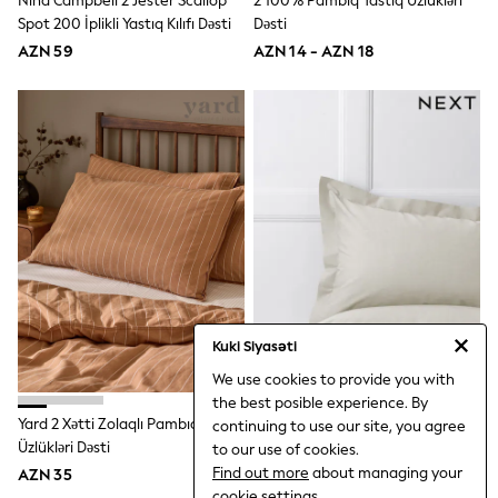
Nina Campbell 2 Jester Scallop
2 100% Pambıq Yastıq Üzlükləri
Rompersuits
Spot 200 İplikli Yastıq Kılıfı Dəsti
Dəsti
Socks
AZN 59
AZN 14 - AZN 18
Newborn Accessories
All Footwear
First Walkers
All Accessories
Hats
All Nursery
Blankets
Muslins
Towels
All Feeding & Weaning
Bibs
A-Z Brands
aden + anais
Baker by Ted Baker
Kuki Siyasəti
Gap
JoJo Maman Bébé
We use cookies to provide you with
Mamas & Papas
the best posible experience. By
Seraphine
Yard 2 Xətti Zolaqlı Pambıq Yastıq
2 Pambıqla Zəngin Yastıq Kılıfı
continuing to use our site, you agree
The Little White Company
Üzlükləri Dəsti
Dəsti
to our use of cookies.
WOMEN
Find out more
about managing your
AZN 35
AZN 16 - AZN 20
New In
cookie settings.