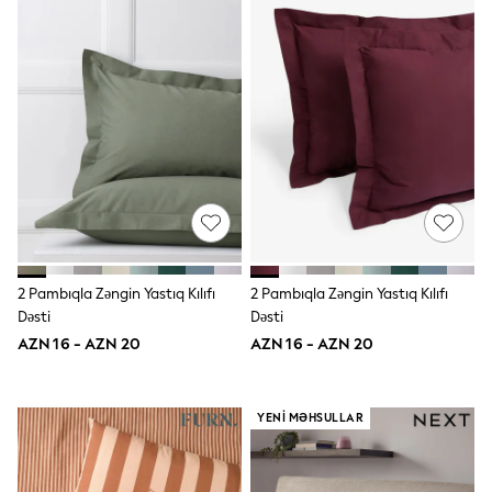
Shoes
Dresses & Playsuits
Trousers
Skirts
Shirts & Blouses
Sweatshirts, Jumpers & Cardigans
All Girls Sports & Swimwear
Coats & Jackets
Underwear & Socks
Bags & Backpacks
Lunchboxes & Drink Bottles
All Bags & Accessories
Bags
Hats, Gloves & Scarves
Shop all
2 Pambıqla Zəngin Yastıq Kılıfı
2 Pambıqla Zəngin Yastıq Kılıfı
Pepper Pig
Dəsti
Dəsti
Miffy
AZN 16 - AZN 20
AZN 16 - AZN 20
Paw Patrol
Disney
All Girls Sportwear
Trainers
YENI MƏHSULLAR
Hoodies & Sweatshirts
T-Shirts & Vests
Leggings, Joggers & Shorts