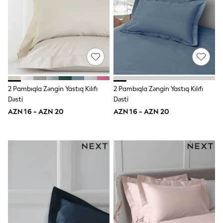
Jeans
Joggers
Jumpers & Knitwear
Nightwear & Pyjamas
Occasionwear
Sets & Outfits
Shirts
Shorts
Sportswear
2 Pambıqla Zəngin Yastıq Kılıfı
2 Pambıqla Zəngin Yastıq Kılıfı
Suits & Waistcoats
Dəsti
Dəsti
Sweatshirts & Hoodies
AZN 16 - AZN 20
AZN 16 - AZN 20
Swimwear
T-Shirts
Tops
Tracksuits
Pants & Chinos
Vests
Shop All Footwear
Boots
Half Sizes
Pram Shoes
Sneakers
School Shoes