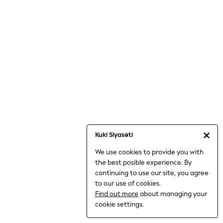
Jumpsuits & Playsuits
Knitwear
Nightwear & Pyjamas
Loungewear
Occasionwear
Sets & Outfits
Shirts & Blouses
Shorts & Skirts
Sportswear
Sweatshirts & Hoodies
Swimwear
Kuki Siyasəti
T-Shirts
We use cookies to provide you with
Tops
the best posible experience. By
Trousers & Leggings
continuing to use our site, you agree
Vests
to our use of cookies.
Trending: Top & Short Sets
Find out more
about managing your
Trending: Clogs
cookie settings.
Toy Story