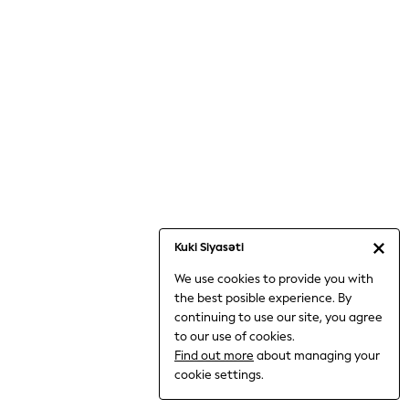
Jumpsuits & Playsuits
Knitwear
Nightwear & Pyjamas
Loungewear
Occasionwear
Sets & Outfits
Shirts & Blouses
Shorts & Skirts
Sportswear
Sweatshirts & Hoodies
Swimwear
Kuki Siyasəti
T-Shirts
We use cookies to provide you with
Tops
the best posible experience. By
Trousers & Leggings
continuing to use our site, you agree
Vests
to our use of cookies.
Trending: Top & Short Sets
Find out more
about managing your
Trending: Clogs
cookie settings.
Toy Story