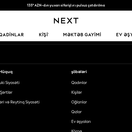
135* AZN-dən yuxarı sifarişlərə pulsuz çatdırılma
Qəbul edirik
Sosial şəbəkələrimiz
QADINLAR
KİŞİ
MƏKTƏB GAYIMI
EV ƏŞ
ə Hüquq
şöbələri
uki Siyasəti
Qadınlar
Şərtlər
Kişilər
əri və Reytinq Siyasəti
Oğlanlar
Qızlar
Ev əşyaları
Körpə