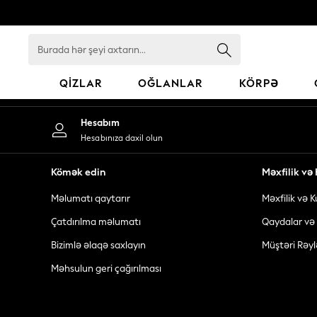
An error occurred on client
Burada
hər
şeyi
QIZLAR
OĞLANLAR
KÖRPƏ
axtarın...
GIRLS
Hesabım
New In
Hesabınıza daxil olun
98 - 110cm
116 - 134cm
Kömək edin
Məxfilik v
140 - 174cm
Məlumatı qaytarır
Məxfilik və K
All Clothing
Coats & Jackets
Çatdırılma məlumatı
Qaydalar və 
Dresses
Bizimlə əlaqə saxlayın
Müştəri Rəyl
Dungarees
Məhsulun geri çağırılması
Jeans
Jumpsuits & Playsuits
Knitwear