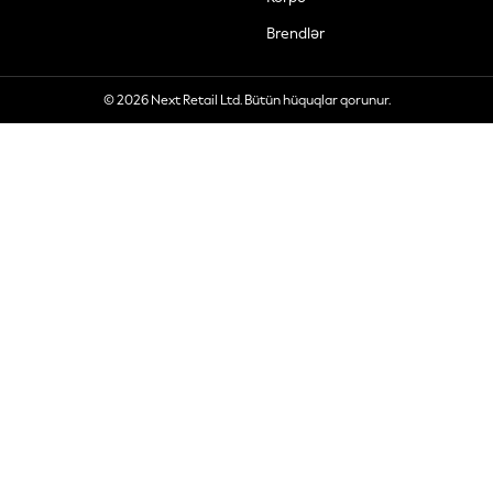
Brendlər
© 2026 Next Retail Ltd. Bütün hüquqlar qorunur.