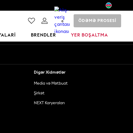
ÖDƏMƏ PROSESİ
0
YALARI
BRENDLER
YER BOŞALTMA
Digər Xidmətlər
Media və Mətbuat
Şirkət
NEXT Karyeraları