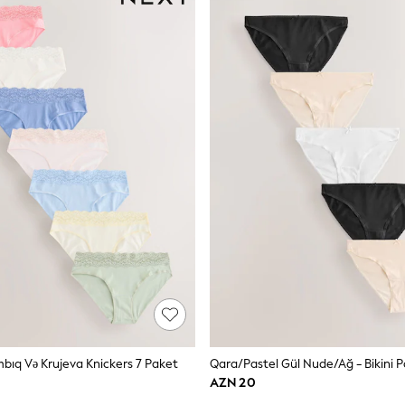
mbıq Və Krujeva Knickers 7 Paket
AZN 20