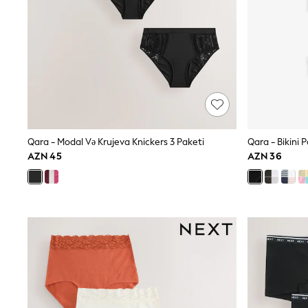
Shop All
Coats & Jackets
Dresses & Skirts
Hoodies & Sweatshirts
Shoes
Tops & T-Shirts
Trousers & Leggings
BOYS
New In
98 - 110cm
116 - 134cm
Qara - Modal Və Krujeva Knickers 3 Paketi
Qara - Bikini 
140 - 174cm
AZN 45
AZN 36
Trending: Top & Short Sets
Trending: Clogs
Toy Story
Pokemon
Spiderman
THE SET
Shop All Clothing
Coats & Jackets
Dungarees
Jeans
Joggers
Jumpers & Knitwear