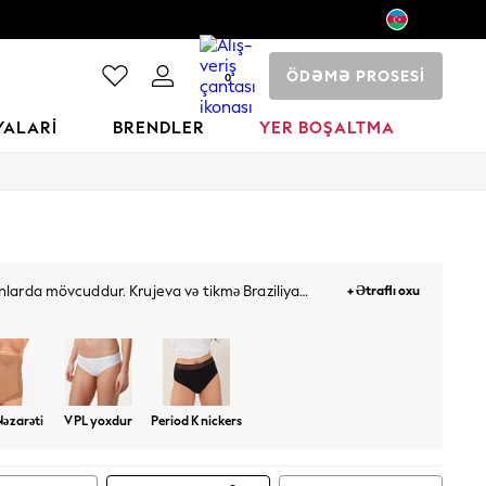
ÖDƏMƏ PROSESİ
0
YALARI
BRENDLER
YER BOŞALTMA
ynlarda mövcuddur. Krujeva və tikmə Braziliya
+ Ətraflı oxu
z keyfiyyətli alt paltarları birləşdirin.
Nəzarəti
VPL yoxdur
Period Knickers