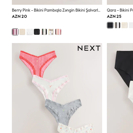
New in
Occasion and Party Dresses
Berry Pink - Bikini Pambıqla Zəngin Bikini Şalvarları 5 Dəsti
Floral Dresses
AZN 20
AZN 25
Sequin Dresses
Short Sleeve Dresses
Longsleeve Dresses
Wedding
Dresses
Shoes
Cardigans
Skirts
Long Sleeve
Short Sleeve
Printed T-Shirts
Plain T-Shirts
Multipacks
All Underwear
Pyjamas
Socks & Tights
All Girls Schoolwear
Shoes
Dresses & Playsuits
Trousers
Skirts