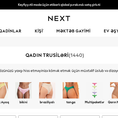
Keyfiyyətli moda üçün etibarlı qlobal pərakəndə satış şirkəti
135* AZN-dən yuxarı sifarişlərə pulsuz çatdırılma
QADINLAR
KİŞİ
MƏKTƏB GAYIMI
EV ƏŞ
QADIN TRUSILƏRI
(1440)
ə özünüzü yaxşı hiss etməyinizə kömək etmək üçün müxtəlif üslub və diza
alçaqboylu şort və alt paltarlarına qədər, uyğun
büstqalterlərimizlə
inanılma
Kateqoriyaya görə alış-veriş edin
Knickers
k Ayaq
bikini
braziliyalı
tanga
Multipaketlər
Qarın 