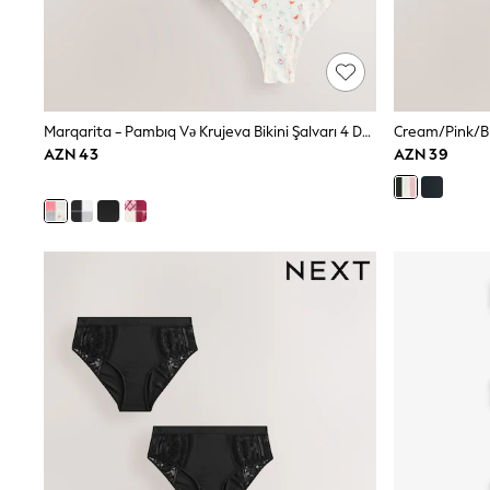
Shirts & Blouses
Sweatshirts, Jumpers & Cardigans
All Girls Sports & Swimwear
Coats & Jackets
Underwear & Socks
Bags & Backpacks
Marqarita - Pambıq Və Krujeva Bikini Şalvarı 4 Dəsti
Lunchboxes & Drink Bottles
AZN 43
AZN 39
All Bags & Accessories
Bags
Hats, Gloves & Scarves
Shop all
Pepper Pig
Miffy
Paw Patrol
Disney
All Girls Sportwear
Trainers
Hoodies & Sweatshirts
T-Shirts & Vests
Leggings, Joggers & Shorts
Swim
adidas
Shop All