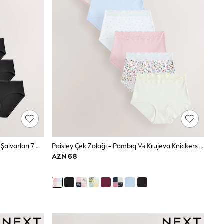
Qara - Bikini Pambıqla Zəngin Bikini Şalvarları 7 Dəsti
Paisley Çek Zolağı - Pambıq Və Krujeva Knickers 7 Paket
AZN 68