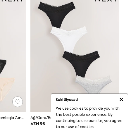
Kuki Siyasəti
We use cookies to provide you with
the best posible experience. By
Qara/Pastel Gül Nude/ağ - Bikini Pambıqla Zəngin Bikini Şalvarları 5 Dəsti
Ağ/Qara/Boz - Pambıq Və Krujeva Bikini Şalvarı 4 Dəsti
continuing to use our site, you agree
AZN 36
to our use of cookies.