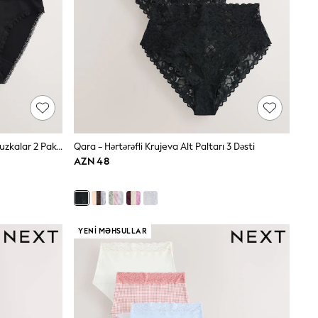
Qara - Orta Axınlı Pambıq Dövrlü Bluzkalar 2 Paket
Qara - Hərtərəfli Krujeva Alt Paltarı 3 Dəsti
AZN 48
YENI MƏHSULLAR