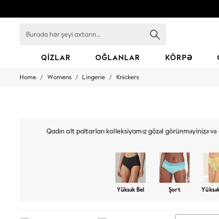
Burada
hər
şeyi
axtarın...
QIZLAR
OĞLANLAR
KÖRPƏ
/
/
/
Home
Womens
Lingerie
Knickers
GIRLS
New In
98 - 110cm
116 - 134cm
140 - 174cm
All Clothing
Qadın alt paltarları kolleksiyamız gözəl görünməyinizə v
Coats & Jackets
geyimlərindən tutmuş, müxtəlif naxışlı və çaplı, 
Dresses
Dungarees
Jeans
Jumpsuits & Playsuits
Knitwear
Yüksək Bel
Şort
Yüksə
Nightwear & Pyjamas
Loungewear
Occasionwear