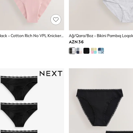
Cream/Pink/black - Cotton Rich No VPL Knickers 3 Paketi
Ağ/Qara/Boz - Bikini Pambıq Loqolu 
AZN 36