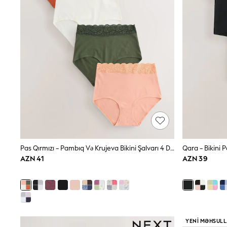
Nightwear & Pyjamas
Occasionwear
Sets & Outfits
Shirts
Shorts
Sportswear
Suits & Waistcoats
Sweatshirts & Hoodies
Swimwear
T-Shirts
Tops
Tracksuits
Pants & Chinos
Vests
Shop All Footwear
Pas Qırmızı - Pambıq Və Krujeva Bikini Şalvarı 4 Dəsti
Qara - Bikini 
Boots
AZN 41
AZN 39
Half Sizes
Pram Shoes
Sneakers
School Shoes
Slippers
Sandals & Clogs
Wide Fit
YENI MƏHSUL