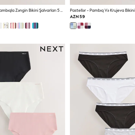
Qara - Bikini Pambıqla Zəngin Bikini Şalvarları 5 Dəsti
Pastellər - Pambıq Və Krujeva Bikini 
AZN 59