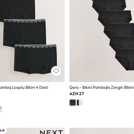
Pambıq Loqolu Bikini 4 Dəsti
AZN 27
LAR