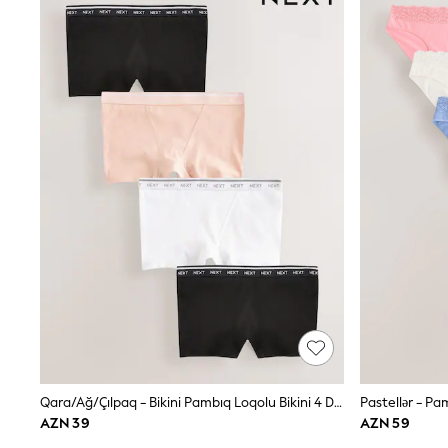
Pyjamas & Underwear
Underwear
Pyjamas
Robes
Sleepsuits
Socks
All Boys Schoolwear
Trousers
Shorts
Shirts & Polos
Sweatshirts & Jumpers
Sports & Swimwear
Coats & Jackets
Underwear & Socks
Bags & Backpacks
Lunchboxes & Drink Bottles
All Accessories
Bags
Hats, Gloves & Scarves
Shop All
Paw Patrol
Qara/Ağ/Çılpaq - Bikini Pambıq Loqolu Bikini 4 Dəsti
Pastellər - Pa
Disney
Marvel
AZN 39
AZN 59
Minecraft