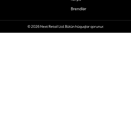
Brendlər
© 2026 Next Retail Ltd. Bütün hüquqlar qorunur.