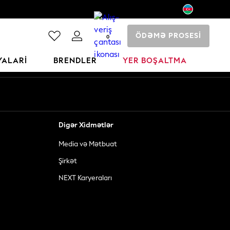
ÖDƏMƏ PROSESİ
0
YALARI
BRENDLER
YER BOŞALTMA
Digər Xidmətlər
Media və Mətbuat
Şirkət
NEXT Karyeraları