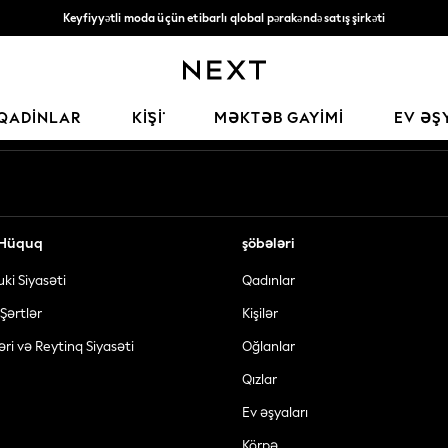
Keyfiyyətli moda üçün etibarlı qlobal pərakəndə satış şirkəti
135* AZN-dən yuxarı sifarişlərə pulsuz çatdırılma
Sosial şəbəkələrimiz
QADINLAR
KİŞİ
MƏKTƏB GAYIMI
EV ƏŞ
ə Hüquq
şöbələri
uki Siyasəti
Qadınlar
Şərtlər
Kişilər
əri və Reytinq Siyasəti
Oğlanlar
Qızlar
Ev əşyaları
Körpə