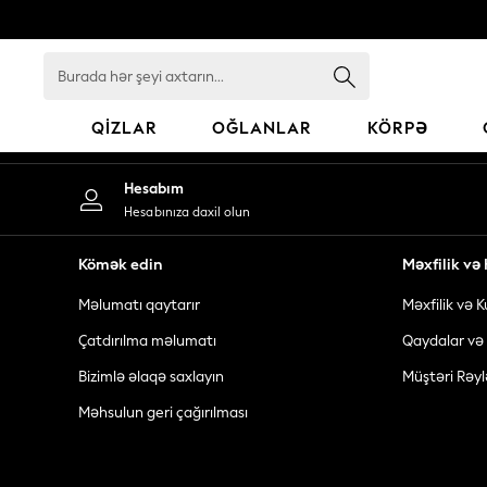
An error occurred on client
Burada
hər
şeyi
QIZLAR
OĞLANLAR
KÖRPƏ
axtarın...
GIRLS
Hesabım
New In
Hesabınıza daxil olun
98 - 110cm
116 - 134cm
Kömək edin
Məxfilik v
140 - 174cm
Məlumatı qaytarır
Məxfilik və K
All Clothing
Coats & Jackets
Çatdırılma məlumatı
Qaydalar və 
Dresses
Bizimlə əlaqə saxlayın
Müştəri Rəyl
Dungarees
Məhsulun geri çağırılması
Jeans
Jumpsuits & Playsuits
Knitwear