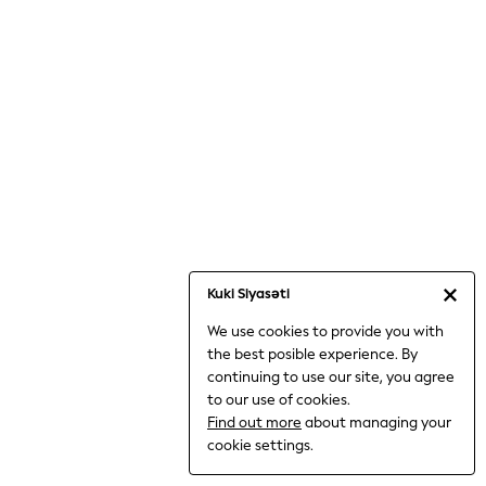
Jumpsuits & Playsuits
Knitwear
Nightwear & Pyjamas
Loungewear
Occasionwear
Sets & Outfits
Shirts & Blouses
Shorts & Skirts
Sportswear
Sweatshirts & Hoodies
Swimwear
Kuki Siyasəti
T-Shirts
We use cookies to provide you with
Tops
the best posible experience. By
Trousers & Leggings
continuing to use our site, you agree
Vests
to our use of cookies.
Trending: Top & Short Sets
Find out more
about managing your
Trending: Clogs
cookie settings.
Toy Story