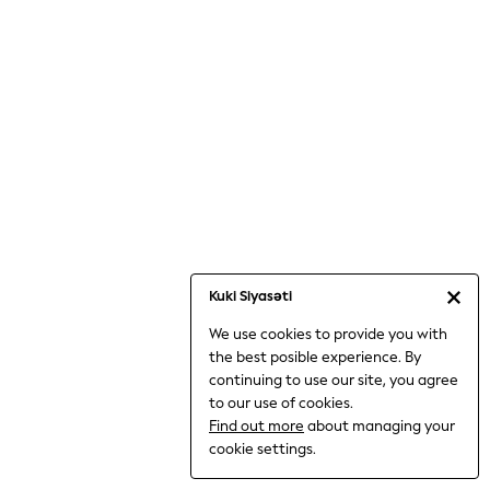
Jumpsuits & Playsuits
Knitwear
Nightwear & Pyjamas
Loungewear
Occasionwear
Sets & Outfits
Shirts & Blouses
Shorts & Skirts
Sportswear
Sweatshirts & Hoodies
Swimwear
Kuki Siyasəti
T-Shirts
We use cookies to provide you with
Tops
the best posible experience. By
Trousers & Leggings
continuing to use our site, you agree
Vests
to our use of cookies.
Trending: Top & Short Sets
Find out more
about managing your
Trending: Clogs
cookie settings.
Toy Story